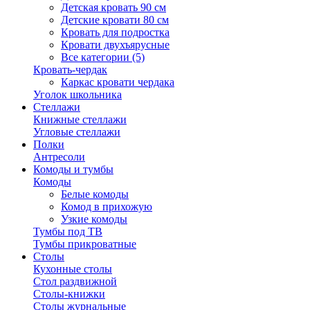
Детская кровать 90 см
Детские кровати 80 см
Кровать для подростка
Кровати двухъярусные
Все категории (5)
Кровать-чердак
Каркас кровати чердака
Уголок школьника
Стеллажи
Книжные стеллажи
Угловые стеллажи
Полки
Антресоли
Комоды и тумбы
Комоды
Белые комоды
Комод в прихожую
Узкие комоды
Тумбы под ТВ
Тумбы прикроватные
Столы
Кухонные столы
Стол раздвижной
Столы-книжки
Столы журнальные