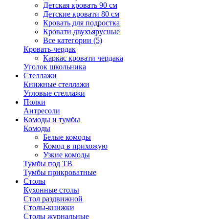
Детская кровать 90 см
Детские кровати 80 см
Кровать для подростка
Кровати двухъярусные
Все категории (5)
Кровать-чердак
Каркас кровати чердака
Уголок школьника
Стеллажи
Книжные стеллажи
Угловые стеллажи
Полки
Антресоли
Комоды и тумбы
Комоды
Белые комоды
Комод в прихожую
Узкие комоды
Тумбы под ТВ
Тумбы прикроватные
Столы
Кухонные столы
Стол раздвижной
Столы-книжки
Столы журнальные