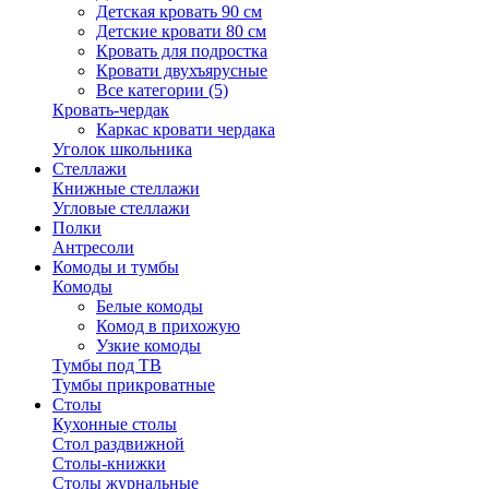
Детская кровать 90 см
Детские кровати 80 см
Кровать для подростка
Кровати двухъярусные
Все категории (5)
Кровать-чердак
Каркас кровати чердака
Уголок школьника
Стеллажи
Книжные стеллажи
Угловые стеллажи
Полки
Антресоли
Комоды и тумбы
Комоды
Белые комоды
Комод в прихожую
Узкие комоды
Тумбы под ТВ
Тумбы прикроватные
Столы
Кухонные столы
Стол раздвижной
Столы-книжки
Столы журнальные