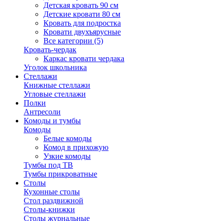
Детская кровать 90 см
Детские кровати 80 см
Кровать для подростка
Кровати двухъярусные
Все категории (5)
Кровать-чердак
Каркас кровати чердака
Уголок школьника
Стеллажи
Книжные стеллажи
Угловые стеллажи
Полки
Антресоли
Комоды и тумбы
Комоды
Белые комоды
Комод в прихожую
Узкие комоды
Тумбы под ТВ
Тумбы прикроватные
Столы
Кухонные столы
Стол раздвижной
Столы-книжки
Столы журнальные