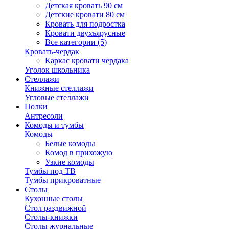
Детская кровать 90 см
Детские кровати 80 см
Кровать для подростка
Кровати двухъярусные
Все категории (5)
Кровать-чердак
Каркас кровати чердака
Уголок школьника
Стеллажи
Книжные стеллажи
Угловые стеллажи
Полки
Антресоли
Комоды и тумбы
Комоды
Белые комоды
Комод в прихожую
Узкие комоды
Тумбы под ТВ
Тумбы прикроватные
Столы
Кухонные столы
Стол раздвижной
Столы-книжки
Столы журнальные