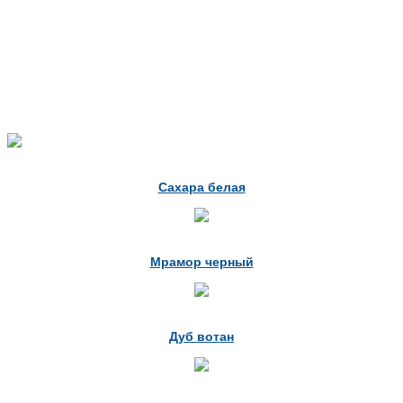
Сахара белая
Мрамор черный
Дуб вотан