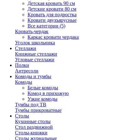
Детская кровать 90 см
Детские кровати 80 см
Кровать для подростка
Кровати двухъярусные
Все категории (5)
Кровать-чердак
Каркас кровати чердака
Уголок школьника
Стеллажи
Книжные стеллажи
Угловые стеллажи
Полки
Антресоли
Комоды и тумбы
Комоды
Белые комоды
Комод в прихожую
Узкие комоды
Тумбы под ТВ
Тумбы прикроватные
Столы
Кухонные столы
Стол раздвижной
Столы-книжки
Столы журнальные