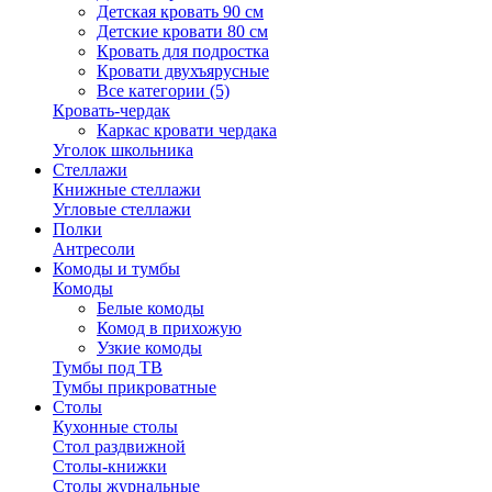
Детская кровать 90 см
Детские кровати 80 см
Кровать для подростка
Кровати двухъярусные
Все категории (5)
Кровать-чердак
Каркас кровати чердака
Уголок школьника
Стеллажи
Книжные стеллажи
Угловые стеллажи
Полки
Антресоли
Комоды и тумбы
Комоды
Белые комоды
Комод в прихожую
Узкие комоды
Тумбы под ТВ
Тумбы прикроватные
Столы
Кухонные столы
Стол раздвижной
Столы-книжки
Столы журнальные