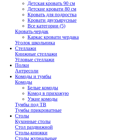
Детская кровать 90 см
Детские кровати 80 см
Кровать для подростка
Кровати двухъярусные
Все категории (5)
Кровать-чердак
Каркас кровати чердака
Уголок школьника
Стеллажи
Книжные стеллажи
Угловые стеллажи
Полки
Антресоли
Комоды и тумбы
Комоды
Белые комоды
Комод в прихожую
Узкие комоды
Тумбы под ТВ
Тумбы прикроватные
Столы
Кухонные столы
Стол раздвижной
Столы-книжки
Столы журнальные