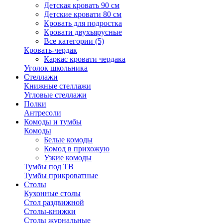
Детская кровать 90 см
Детские кровати 80 см
Кровать для подростка
Кровати двухъярусные
Все категории (5)
Кровать-чердак
Каркас кровати чердака
Уголок школьника
Стеллажи
Книжные стеллажи
Угловые стеллажи
Полки
Антресоли
Комоды и тумбы
Комоды
Белые комоды
Комод в прихожую
Узкие комоды
Тумбы под ТВ
Тумбы прикроватные
Столы
Кухонные столы
Стол раздвижной
Столы-книжки
Столы журнальные