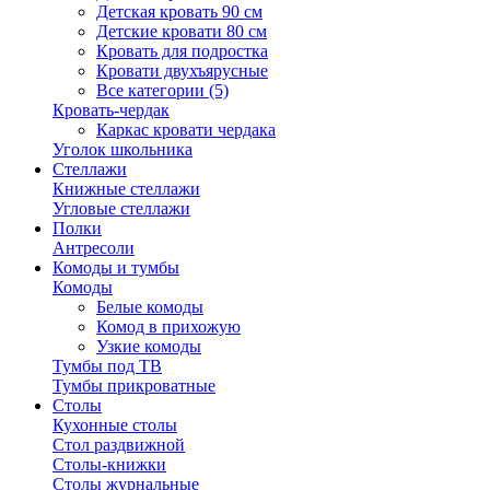
Детская кровать 90 см
Детские кровати 80 см
Кровать для подростка
Кровати двухъярусные
Все категории (5)
Кровать-чердак
Каркас кровати чердака
Уголок школьника
Стеллажи
Книжные стеллажи
Угловые стеллажи
Полки
Антресоли
Комоды и тумбы
Комоды
Белые комоды
Комод в прихожую
Узкие комоды
Тумбы под ТВ
Тумбы прикроватные
Столы
Кухонные столы
Стол раздвижной
Столы-книжки
Столы журнальные