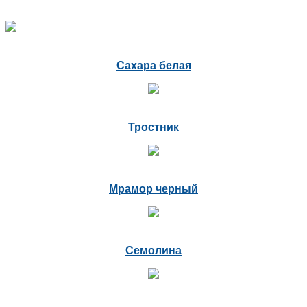
Сахара белая
Тростник
Мрамор черный
Семолина