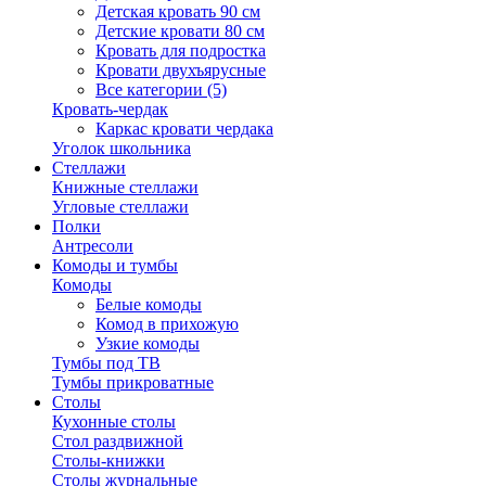
Детская кровать 90 см
Детские кровати 80 см
Кровать для подростка
Кровати двухъярусные
Все категории (5)
Кровать-чердак
Каркас кровати чердака
Уголок школьника
Стеллажи
Книжные стеллажи
Угловые стеллажи
Полки
Антресоли
Комоды и тумбы
Комоды
Белые комоды
Комод в прихожую
Узкие комоды
Тумбы под ТВ
Тумбы прикроватные
Столы
Кухонные столы
Стол раздвижной
Столы-книжки
Столы журнальные