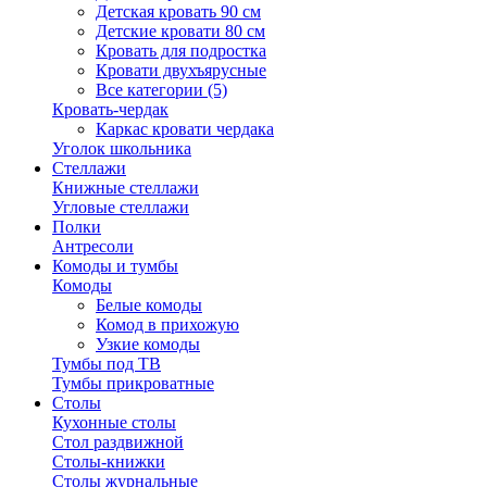
Детская кровать 90 см
Детские кровати 80 см
Кровать для подростка
Кровати двухъярусные
Все категории (5)
Кровать-чердак
Каркас кровати чердака
Уголок школьника
Стеллажи
Книжные стеллажи
Угловые стеллажи
Полки
Антресоли
Комоды и тумбы
Комоды
Белые комоды
Комод в прихожую
Узкие комоды
Тумбы под ТВ
Тумбы прикроватные
Столы
Кухонные столы
Стол раздвижной
Столы-книжки
Столы журнальные