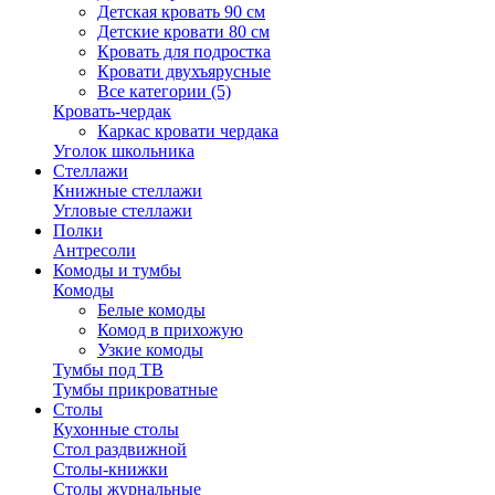
Детская кровать 90 см
Детские кровати 80 см
Кровать для подростка
Кровати двухъярусные
Все категории (5)
Кровать-чердак
Каркас кровати чердака
Уголок школьника
Стеллажи
Книжные стеллажи
Угловые стеллажи
Полки
Антресоли
Комоды и тумбы
Комоды
Белые комоды
Комод в прихожую
Узкие комоды
Тумбы под ТВ
Тумбы прикроватные
Столы
Кухонные столы
Стол раздвижной
Столы-книжки
Столы журнальные