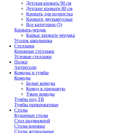
Детская кровать 90 см
Детские кровати 80 см
Кровать для подростка
Кровати двухъярусные
Все категории (5)
Кровать-чердак
Каркас кровати чердака
Уголок школьника
Стеллажи
Книжные стеллажи
Угловые стеллажи
Полки
Антресоли
Комоды и тумбы
Комоды
Белые комоды
Комод в прихожую
Узкие комоды
Тумбы под ТВ
Тумбы прикроватные
Столы
Кухонные столы
Стол раздвижной
Столы-книжки
Столы журнальные