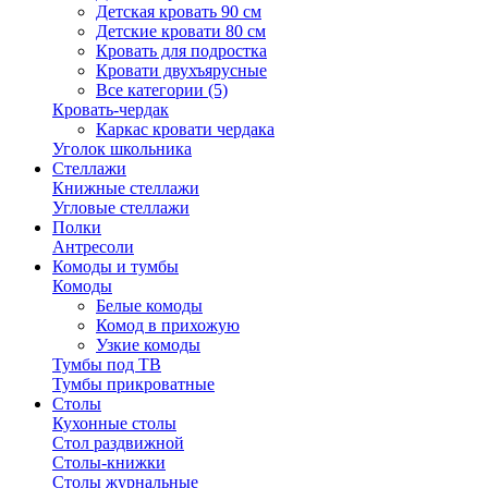
Детская кровать 90 см
Детские кровати 80 см
Кровать для подростка
Кровати двухъярусные
Все категории (5)
Кровать-чердак
Каркас кровати чердака
Уголок школьника
Стеллажи
Книжные стеллажи
Угловые стеллажи
Полки
Антресоли
Комоды и тумбы
Комоды
Белые комоды
Комод в прихожую
Узкие комоды
Тумбы под ТВ
Тумбы прикроватные
Столы
Кухонные столы
Стол раздвижной
Столы-книжки
Столы журнальные