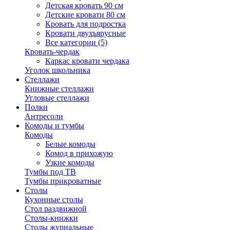
Детская кровать 90 см
Детские кровати 80 см
Кровать для подростка
Кровати двухъярусные
Все категории (5)
Кровать-чердак
Каркас кровати чердака
Уголок школьника
Стеллажи
Книжные стеллажи
Угловые стеллажи
Полки
Антресоли
Комоды и тумбы
Комоды
Белые комоды
Комод в прихожую
Узкие комоды
Тумбы под ТВ
Тумбы прикроватные
Столы
Кухонные столы
Стол раздвижной
Столы-книжки
Столы журнальные