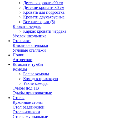
Детская кровать 90 см
Детские кровати 80 см
Кровать для подростка
Кровати двухъярусные
Все категории (5)
Кровать-чердак
Каркас кровати чердака
Уголок школьника
Стеллажи
Книжные стеллажи
Угловые стеллажи
Полки
Антресоли
Комоды и тумбы
Комоды
Белые комоды
Комод в прихожую
Узкие комоды
Тумбы под ТВ
Тумбы прикроватные
Столы
Кухонные столы
Стол раздвижной
Столы-книжки
Столы журнальные