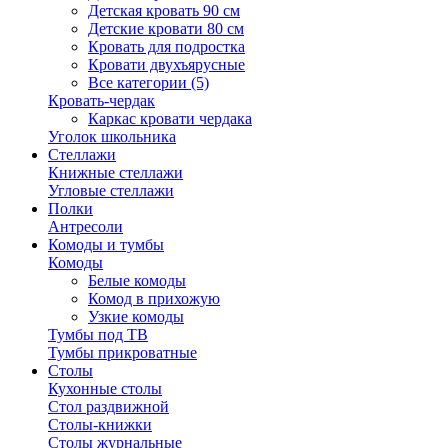
Детская кровать 90 см
Детские кровати 80 см
Кровать для подростка
Кровати двухъярусные
Все категории (5)
Кровать-чердак
Каркас кровати чердака
Уголок школьника
Стеллажи
Книжные стеллажи
Угловые стеллажи
Полки
Антресоли
Комоды и тумбы
Комоды
Белые комоды
Комод в прихожую
Узкие комоды
Тумбы под ТВ
Тумбы прикроватные
Столы
Кухонные столы
Стол раздвижной
Столы-книжки
Столы журнальные