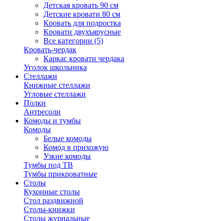
Детская кровать 90 см
Детские кровати 80 см
Кровать для подростка
Кровати двухъярусные
Все категории (5)
Кровать-чердак
Каркас кровати чердака
Уголок школьника
Стеллажи
Книжные стеллажи
Угловые стеллажи
Полки
Антресоли
Комоды и тумбы
Комоды
Белые комоды
Комод в прихожую
Узкие комоды
Тумбы под ТВ
Тумбы прикроватные
Столы
Кухонные столы
Стол раздвижной
Столы-книжки
Столы журнальные