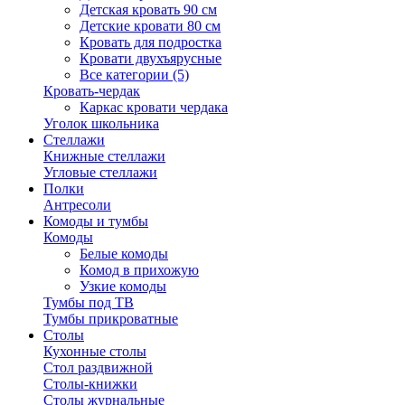
Детская кровать 90 см
Детские кровати 80 см
Кровать для подростка
Кровати двухъярусные
Все категории (5)
Кровать-чердак
Каркас кровати чердака
Уголок школьника
Стеллажи
Книжные стеллажи
Угловые стеллажи
Полки
Антресоли
Комоды и тумбы
Комоды
Белые комоды
Комод в прихожую
Узкие комоды
Тумбы под ТВ
Тумбы прикроватные
Столы
Кухонные столы
Стол раздвижной
Столы-книжки
Столы журнальные