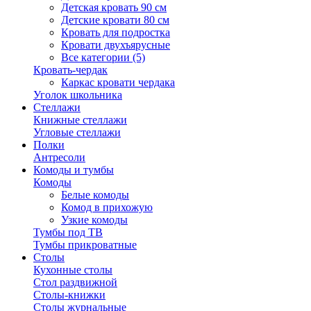
Детская кровать 90 см
Детские кровати 80 см
Кровать для подростка
Кровати двухъярусные
Все категории (5)
Кровать-чердак
Каркас кровати чердака
Уголок школьника
Стеллажи
Книжные стеллажи
Угловые стеллажи
Полки
Антресоли
Комоды и тумбы
Комоды
Белые комоды
Комод в прихожую
Узкие комоды
Тумбы под ТВ
Тумбы прикроватные
Столы
Кухонные столы
Стол раздвижной
Столы-книжки
Столы журнальные