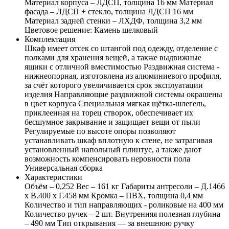
Материал корпуса – ЛДСП, толщина 16 мм Материал
фасада – ЛДСП + стекло, толщина ЛДСП 16 мм
Материал задней стенки – ЛХДФ, толщина 3,2 мм
Цветовое решение: Камень шелковый
Комплектация
Шкаф имеет отсек со штангой под одежду, отделение с
полками для хранения вещей, а также выдвижные
ящики с отличной вместимостью Раздвижная система -
нижнеопорная, изготовлена из алюминиевого профиля,
за счёт которого увеличивается срок эксплуатации
изделия Направляющие раздвижной системы окрашены
в цвет корпуса Специальная мягкая щётка-шлегель,
приклеенная на торец створок, обеспечивает их
бесшумное закрывание и защищает вещи от пыли
Регулируемые по высоте опоры позволяют
устанавливать шкаф вплотную к стене, не затрагивая
установленный напольный плинтус, а также дают
возможность компенсировать неровности пола
Универсальная сборка
Характеристики
Объём – 0,252 Вес – 161 кг Габариты антресоли – Д.1466
х В.400 х Г.458 мм Кромка – ПВХ, толщина 0,4 мм
Количество и тип направляющих - роликовые на 400 мм
Количество ручек – 2 шт. Внутренняя полезная глубина
– 490 мм Тип открывания — за внешнюю ручку