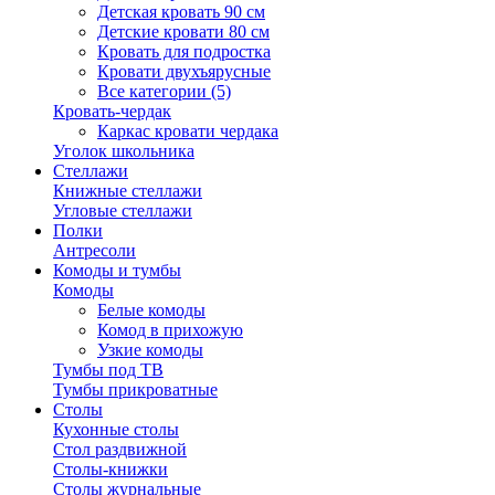
Детская кровать 90 см
Детские кровати 80 см
Кровать для подростка
Кровати двухъярусные
Все категории (5)
Кровать-чердак
Каркас кровати чердака
Уголок школьника
Стеллажи
Книжные стеллажи
Угловые стеллажи
Полки
Антресоли
Комоды и тумбы
Комоды
Белые комоды
Комод в прихожую
Узкие комоды
Тумбы под ТВ
Тумбы прикроватные
Столы
Кухонные столы
Стол раздвижной
Столы-книжки
Столы журнальные