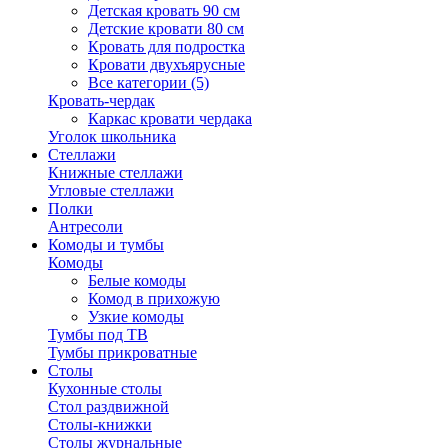
Детская кровать 90 см
Детские кровати 80 см
Кровать для подростка
Кровати двухъярусные
Все категории (5)
Кровать-чердак
Каркас кровати чердака
Уголок школьника
Стеллажи
Книжные стеллажи
Угловые стеллажи
Полки
Антресоли
Комоды и тумбы
Комоды
Белые комоды
Комод в прихожую
Узкие комоды
Тумбы под ТВ
Тумбы прикроватные
Столы
Кухонные столы
Стол раздвижной
Столы-книжки
Столы журнальные