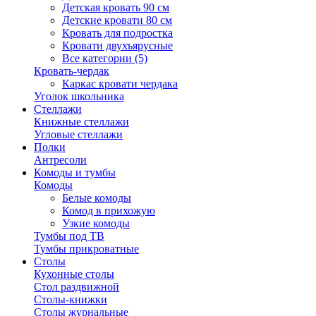
Детская кровать 90 см
Детские кровати 80 см
Кровать для подростка
Кровати двухъярусные
Все категории (5)
Кровать-чердак
Каркас кровати чердака
Уголок школьника
Стеллажи
Книжные стеллажи
Угловые стеллажи
Полки
Антресоли
Комоды и тумбы
Комоды
Белые комоды
Комод в прихожую
Узкие комоды
Тумбы под ТВ
Тумбы прикроватные
Столы
Кухонные столы
Стол раздвижной
Столы-книжки
Столы журнальные