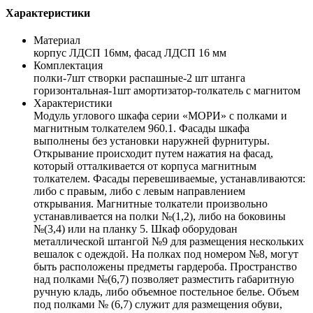
Характеристики
Материал
корпус ЛДСП 16мм, фасад ЛДСП 16 мм
Комплектация
полки-7шт створки распашные-2 шт штанга
горизонтальная-1шт амортизатор-толкатель с магнитом
Характеристики
Модуль углового шкафа серии «МОРИ» с полками и
магнитным толкателем 960.1. Фасады шкафа
выполнены без установки наружней фурнитуры.
Открывание происходит путем нажатия на фасад,
который отталкивается от корпуса магнитным
толкателем. Фасады перевешиваемые, устанавливаются:
либо с правым, либо с левым направлением
открывания. Магнитные толкатели произвольно
устанавливается на полки №(1,2), либо на боковины
№(3,4) или на планку 5. Шкаф оборудован
металлической штангой №9 для размещения нескольких
вешалок с одеждой. На полках под номером №8, могут
быть расположены предметы гардероба. Пространство
над полками №(6,7) позволяет разместить габаритную
ручную кладь, либо объемное постельное белье. Объем
под полками № (6,7) служит для размещения обуви,