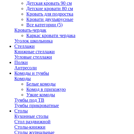
Детская кровать 90 см
Детские кровати 80 см
Кровать для подростка
Кровати двухъярусные
Все категории (5)
Кровать-чердак
Каркас кровати чердака
Уголок школьника
Стеллажи
Книжные стеллажи
Угловые стеллажи
Полки
Антресоли
Комоды и тумбы
Комоды
Белые комоды
Комод в прихожую
Узкие комоды
Тумбы под ТВ
Тумбы прикроватные
Столы
Кухонные столы
Стол раздвижной
Столы-книжки
Столы журнальные