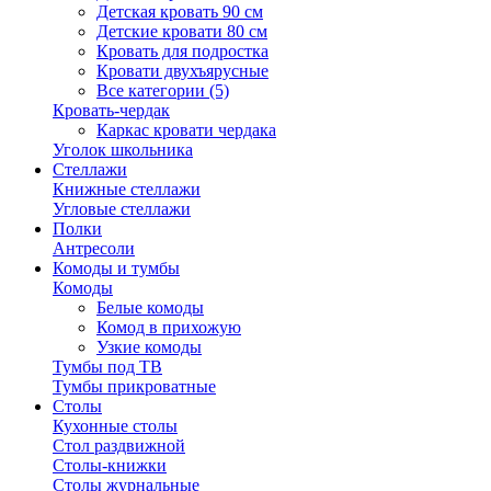
Детская кровать 90 см
Детские кровати 80 см
Кровать для подростка
Кровати двухъярусные
Все категории (5)
Кровать-чердак
Каркас кровати чердака
Уголок школьника
Стеллажи
Книжные стеллажи
Угловые стеллажи
Полки
Антресоли
Комоды и тумбы
Комоды
Белые комоды
Комод в прихожую
Узкие комоды
Тумбы под ТВ
Тумбы прикроватные
Столы
Кухонные столы
Стол раздвижной
Столы-книжки
Столы журнальные