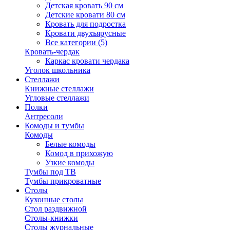
Детская кровать 90 см
Детские кровати 80 см
Кровать для подростка
Кровати двухъярусные
Все категории (5)
Кровать-чердак
Каркас кровати чердака
Уголок школьника
Стеллажи
Книжные стеллажи
Угловые стеллажи
Полки
Антресоли
Комоды и тумбы
Комоды
Белые комоды
Комод в прихожую
Узкие комоды
Тумбы под ТВ
Тумбы прикроватные
Столы
Кухонные столы
Стол раздвижной
Столы-книжки
Столы журнальные