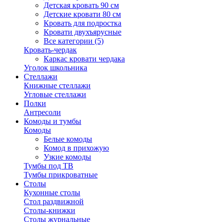
Детская кровать 90 см
Детские кровати 80 см
Кровать для подростка
Кровати двухъярусные
Все категории (5)
Кровать-чердак
Каркас кровати чердака
Уголок школьника
Стеллажи
Книжные стеллажи
Угловые стеллажи
Полки
Антресоли
Комоды и тумбы
Комоды
Белые комоды
Комод в прихожую
Узкие комоды
Тумбы под ТВ
Тумбы прикроватные
Столы
Кухонные столы
Стол раздвижной
Столы-книжки
Столы журнальные