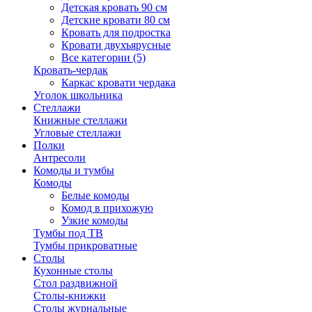
Детская кровать 90 см
Детские кровати 80 см
Кровать для подростка
Кровати двухъярусные
Все категории (5)
Кровать-чердак
Каркас кровати чердака
Уголок школьника
Стеллажи
Книжные стеллажи
Угловые стеллажи
Полки
Антресоли
Комоды и тумбы
Комоды
Белые комоды
Комод в прихожую
Узкие комоды
Тумбы под ТВ
Тумбы прикроватные
Столы
Кухонные столы
Стол раздвижной
Столы-книжки
Столы журнальные