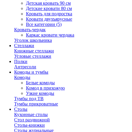
Детская кровать 90 см
Детские кровати 80 см
Кровать для подростка
Кровати двухъярусные
Все категории (5)
Кровать-чердак
Каркас кровати чердака
Уголок школьника
Стеллажи
Книжные стеллажи
Угловые стеллажи
Полки
Антресоли
Комоды и тумбы
Комоды
Белые комоды
Комод в прихожую
Узкие комоды
Тумбы под ТВ
Тумбы прикроватные
Столы
Кухонные столы
Стол раздвижной
Столы-книжки
Столы журнальные