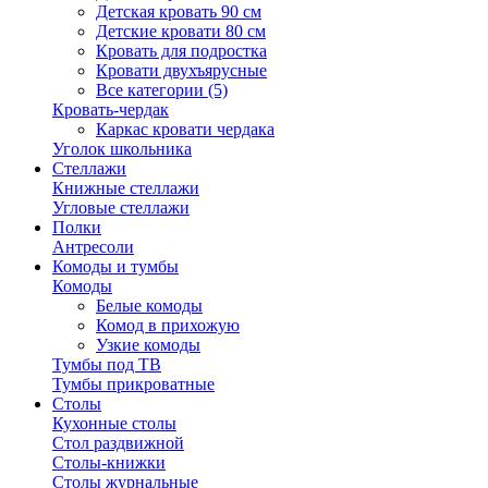
Детская кровать 90 см
Детские кровати 80 см
Кровать для подростка
Кровати двухъярусные
Все категории (5)
Кровать-чердак
Каркас кровати чердака
Уголок школьника
Стеллажи
Книжные стеллажи
Угловые стеллажи
Полки
Антресоли
Комоды и тумбы
Комоды
Белые комоды
Комод в прихожую
Узкие комоды
Тумбы под ТВ
Тумбы прикроватные
Столы
Кухонные столы
Стол раздвижной
Столы-книжки
Столы журнальные