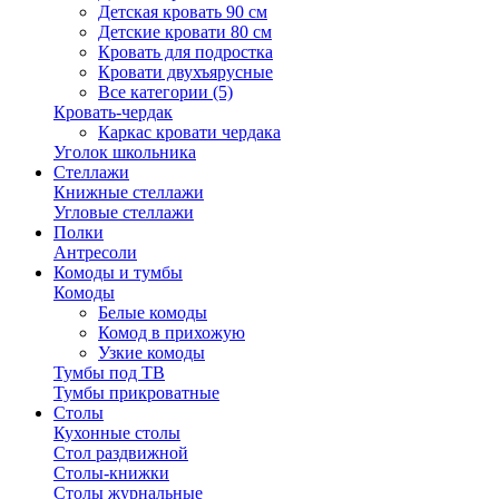
Детская кровать 90 см
Детские кровати 80 см
Кровать для подростка
Кровати двухъярусные
Все категории (5)
Кровать-чердак
Каркас кровати чердака
Уголок школьника
Стеллажи
Книжные стеллажи
Угловые стеллажи
Полки
Антресоли
Комоды и тумбы
Комоды
Белые комоды
Комод в прихожую
Узкие комоды
Тумбы под ТВ
Тумбы прикроватные
Столы
Кухонные столы
Стол раздвижной
Столы-книжки
Столы журнальные