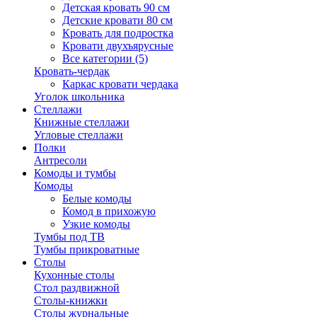
Детская кровать 90 см
Детские кровати 80 см
Кровать для подростка
Кровати двухъярусные
Все категории (5)
Кровать-чердак
Каркас кровати чердака
Уголок школьника
Стеллажи
Книжные стеллажи
Угловые стеллажи
Полки
Антресоли
Комоды и тумбы
Комоды
Белые комоды
Комод в прихожую
Узкие комоды
Тумбы под ТВ
Тумбы прикроватные
Столы
Кухонные столы
Стол раздвижной
Столы-книжки
Столы журнальные