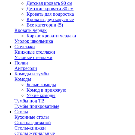
Детская кровать 90 см
Детские кровати 80 см
Кровать для подростка
Кровати двухъярусные
Все категории (5)
Кровать-чердак
Каркас кровати чердака
Уголок школьника
Стеллажи
Книжные стеллажи
Угловые стеллажи
Полки
Антресоли
Комоды и тумбы
Комоды
Белые комоды
Комод в прихожую
Узкие комоды
Тумбы под ТВ
Тумбы прикроватные
Столы
Кухонные столы
Стол раздвижной
Столы-книжки
Столы журнальные