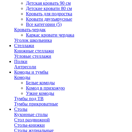
Детская кровать 90 см
Детские кровати 80 см
Кровать для подростка
Кровати двухъярусные
Все категории (5)
Кровать-чердак
Каркас кровати чердака
Уголок школьника
Стеллажи
Книжные стеллажи
Угловые стеллажи
Полки
Антресоли
Комоды и тумбы
Комоды
Белые комоды
Комод в прихожую
Узкие комоды
Тумбы под ТВ
Тумбы прикроватные
Столы
Кухонные столы
Стол раздвижной
Столы-книжки
Столы журнальные