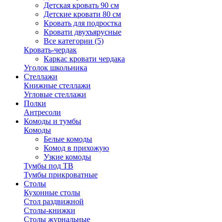
Детская кровать 90 см
Детские кровати 80 см
Кровать для подростка
Кровати двухъярусные
Все категории (5)
Кровать-чердак
Каркас кровати чердака
Уголок школьника
Стеллажи
Книжные стеллажи
Угловые стеллажи
Полки
Антресоли
Комоды и тумбы
Комоды
Белые комоды
Комод в прихожую
Узкие комоды
Тумбы под ТВ
Тумбы прикроватные
Столы
Кухонные столы
Стол раздвижной
Столы-книжки
Столы журнальные