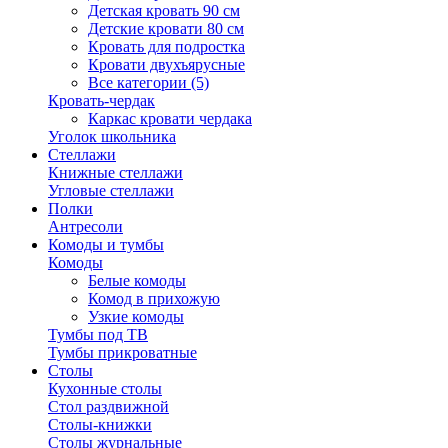
Детская кровать 90 см
Детские кровати 80 см
Кровать для подростка
Кровати двухъярусные
Все категории (5)
Кровать-чердак
Каркас кровати чердака
Уголок школьника
Стеллажи
Книжные стеллажи
Угловые стеллажи
Полки
Антресоли
Комоды и тумбы
Комоды
Белые комоды
Комод в прихожую
Узкие комоды
Тумбы под ТВ
Тумбы прикроватные
Столы
Кухонные столы
Стол раздвижной
Столы-книжки
Столы журнальные