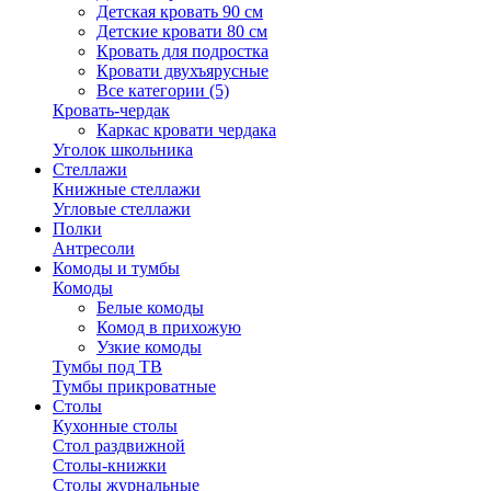
Детская кровать 90 см
Детские кровати 80 см
Кровать для подростка
Кровати двухъярусные
Все категории (5)
Кровать-чердак
Каркас кровати чердака
Уголок школьника
Стеллажи
Книжные стеллажи
Угловые стеллажи
Полки
Антресоли
Комоды и тумбы
Комоды
Белые комоды
Комод в прихожую
Узкие комоды
Тумбы под ТВ
Тумбы прикроватные
Столы
Кухонные столы
Стол раздвижной
Столы-книжки
Столы журнальные