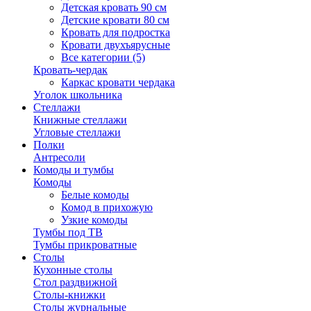
Детская кровать 90 см
Детские кровати 80 см
Кровать для подростка
Кровати двухъярусные
Все категории (5)
Кровать-чердак
Каркас кровати чердака
Уголок школьника
Стеллажи
Книжные стеллажи
Угловые стеллажи
Полки
Антресоли
Комоды и тумбы
Комоды
Белые комоды
Комод в прихожую
Узкие комоды
Тумбы под ТВ
Тумбы прикроватные
Столы
Кухонные столы
Стол раздвижной
Столы-книжки
Столы журнальные