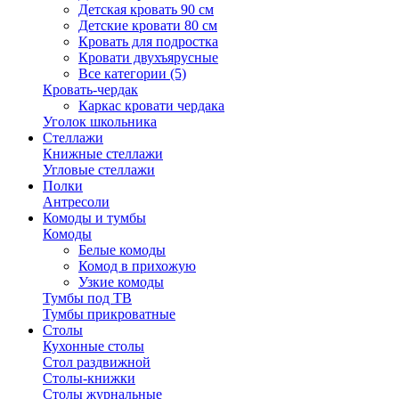
Детская кровать 90 см
Детские кровати 80 см
Кровать для подростка
Кровати двухъярусные
Все категории (5)
Кровать-чердак
Каркас кровати чердака
Уголок школьника
Стеллажи
Книжные стеллажи
Угловые стеллажи
Полки
Антресоли
Комоды и тумбы
Комоды
Белые комоды
Комод в прихожую
Узкие комоды
Тумбы под ТВ
Тумбы прикроватные
Столы
Кухонные столы
Стол раздвижной
Столы-книжки
Столы журнальные