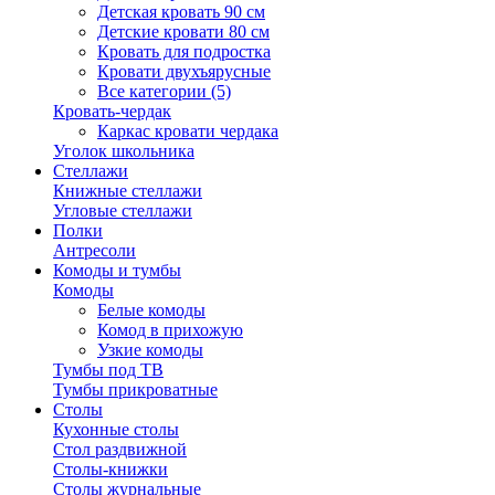
Детская кровать 90 см
Детские кровати 80 см
Кровать для подростка
Кровати двухъярусные
Все категории (5)
Кровать-чердак
Каркас кровати чердака
Уголок школьника
Стеллажи
Книжные стеллажи
Угловые стеллажи
Полки
Антресоли
Комоды и тумбы
Комоды
Белые комоды
Комод в прихожую
Узкие комоды
Тумбы под ТВ
Тумбы прикроватные
Столы
Кухонные столы
Стол раздвижной
Столы-книжки
Столы журнальные