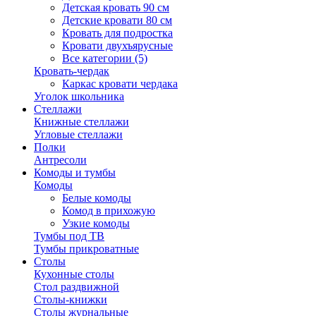
Детская кровать 90 см
Детские кровати 80 см
Кровать для подростка
Кровати двухъярусные
Все категории (5)
Кровать-чердак
Каркас кровати чердака
Уголок школьника
Стеллажи
Книжные стеллажи
Угловые стеллажи
Полки
Антресоли
Комоды и тумбы
Комоды
Белые комоды
Комод в прихожую
Узкие комоды
Тумбы под ТВ
Тумбы прикроватные
Столы
Кухонные столы
Стол раздвижной
Столы-книжки
Столы журнальные