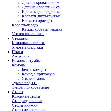
Детская кровать 90 см
Детские кровати 80 см
Кровать для подростка
Кровати двухъярусные
Все категории (5)
Кровать-чердак
Каркас кровати чердака
Уголок школьника
Стеллажи
Книжные стеллажи
Угловые стеллажи
Полки
Антресоли
Комоды и тумбы
Комоды
Белые комоды
Комод в прихожую
Узкие комоды
Тумбы под ТВ
Тумбы прикроватные
Столы
Кухонные столы
Стол раздвижной
Столы-книжки
Столы журнальные