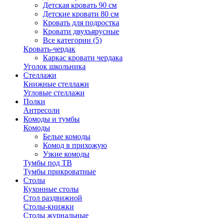
Детская кровать 90 см
Детские кровати 80 см
Кровать для подростка
Кровати двухъярусные
Все категории (5)
Кровать-чердак
Каркас кровати чердака
Уголок школьника
Стеллажи
Книжные стеллажи
Угловые стеллажи
Полки
Антресоли
Комоды и тумбы
Комоды
Белые комоды
Комод в прихожую
Узкие комоды
Тумбы под ТВ
Тумбы прикроватные
Столы
Кухонные столы
Стол раздвижной
Столы-книжки
Столы журнальные