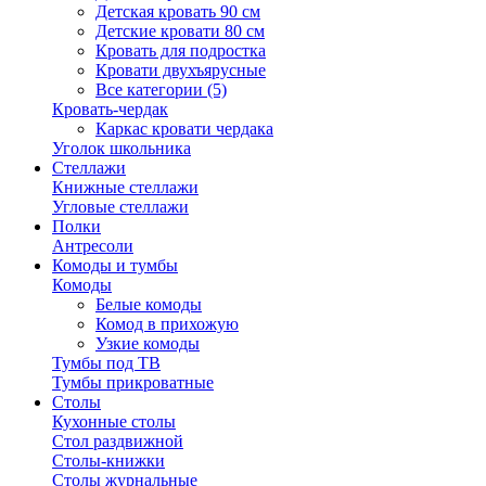
Детская кровать 90 см
Детские кровати 80 см
Кровать для подростка
Кровати двухъярусные
Все категории (5)
Кровать-чердак
Каркас кровати чердака
Уголок школьника
Стеллажи
Книжные стеллажи
Угловые стеллажи
Полки
Антресоли
Комоды и тумбы
Комоды
Белые комоды
Комод в прихожую
Узкие комоды
Тумбы под ТВ
Тумбы прикроватные
Столы
Кухонные столы
Стол раздвижной
Столы-книжки
Столы журнальные