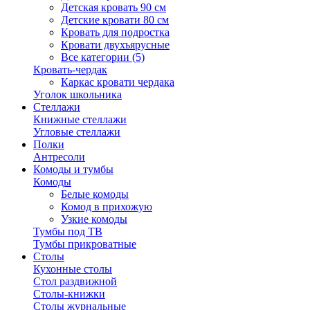
Детская кровать 90 см
Детские кровати 80 см
Кровать для подростка
Кровати двухъярусные
Все категории (5)
Кровать-чердак
Каркас кровати чердака
Уголок школьника
Стеллажи
Книжные стеллажи
Угловые стеллажи
Полки
Антресоли
Комоды и тумбы
Комоды
Белые комоды
Комод в прихожую
Узкие комоды
Тумбы под ТВ
Тумбы прикроватные
Столы
Кухонные столы
Стол раздвижной
Столы-книжки
Столы журнальные