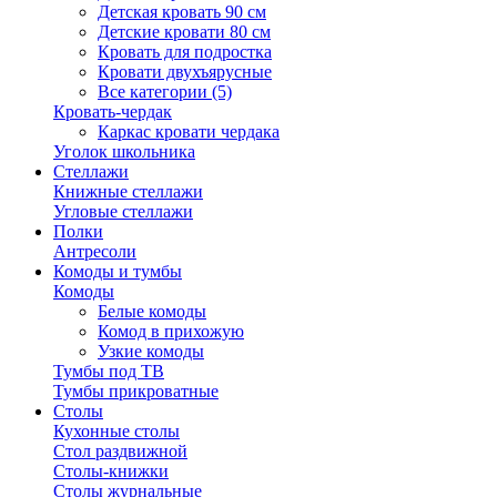
Детская кровать 90 см
Детские кровати 80 см
Кровать для подростка
Кровати двухъярусные
Все категории (5)
Кровать-чердак
Каркас кровати чердака
Уголок школьника
Стеллажи
Книжные стеллажи
Угловые стеллажи
Полки
Антресоли
Комоды и тумбы
Комоды
Белые комоды
Комод в прихожую
Узкие комоды
Тумбы под ТВ
Тумбы прикроватные
Столы
Кухонные столы
Стол раздвижной
Столы-книжки
Столы журнальные