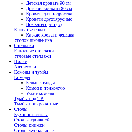
Детская кровать 90 см
Детские кровати 80 см
Кровать для подростка
Кровати двухъярусные
Все категории (5)
Кровать-чердак
Каркас кровати чердака
Уголок школьника
Стеллажи
Книжные стеллажи
Угловые стеллажи
Полки
Антресоли
Комоды и тумбы
Комоды
Белые комоды
Комод в прихожую
Узкие комоды
Тумбы под ТВ
Тумбы прикроватные
Столы
Кухонные столы
Стол раздвижной
Столы-книжки
Столы журнальные