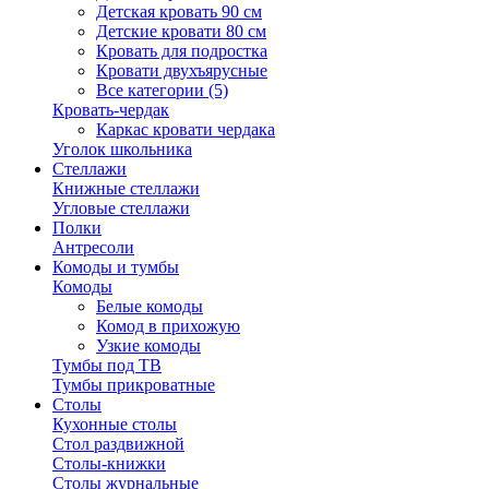
Детская кровать 90 см
Детские кровати 80 см
Кровать для подростка
Кровати двухъярусные
Все категории (5)
Кровать-чердак
Каркас кровати чердака
Уголок школьника
Стеллажи
Книжные стеллажи
Угловые стеллажи
Полки
Антресоли
Комоды и тумбы
Комоды
Белые комоды
Комод в прихожую
Узкие комоды
Тумбы под ТВ
Тумбы прикроватные
Столы
Кухонные столы
Стол раздвижной
Столы-книжки
Столы журнальные