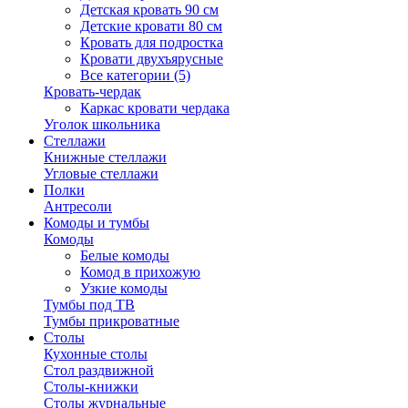
Детская кровать 90 см
Детские кровати 80 см
Кровать для подростка
Кровати двухъярусные
Все категории (5)
Кровать-чердак
Каркас кровати чердака
Уголок школьника
Стеллажи
Книжные стеллажи
Угловые стеллажи
Полки
Антресоли
Комоды и тумбы
Комоды
Белые комоды
Комод в прихожую
Узкие комоды
Тумбы под ТВ
Тумбы прикроватные
Столы
Кухонные столы
Стол раздвижной
Столы-книжки
Столы журнальные